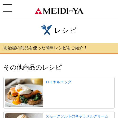
ホーム
>
レシピ
> その他商品のレシピ
toggle
navigation
レシピ
明治屋の商品を使った簡単レシピをご紹介！
その他商品のレシピ
ロイヤルエッグ
スモークソルトのキャラメルクリーム