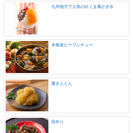
九州地方で人気の白くま風かき氷
本格派ビーフシチュー
栗きんとん
田作り