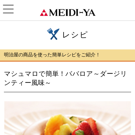
ホーム
>
レシピ
> マシュマロで簡単！ババロア～ダージリンティー風味～
toggle
navigation
レシピ
明治屋の商品を使った簡単レシピをご紹介！
マシュマロで簡単！ババロア～ダージリ
ンティー風味～