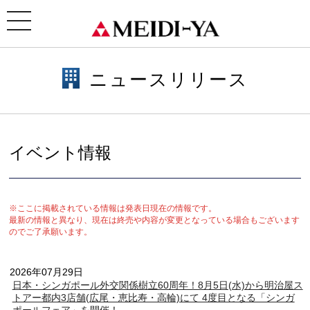
ホーム
>
ニュースリリース
> イベント情報
toggle
navigation
ニュースリリース
イベント情報
※ここに掲載されている情報は発表日現在の情報です。
最新の情報と異なり、現在は終売や内容が変更となっている場合もございます
のでご了承願います。
2026年07月29日
日本・シンガポール外交関係樹立60周年！8月5日(水)から明治屋ス
トアー都内3店舗(広尾・恵比寿・高輪)にて 4度目となる「シンガ