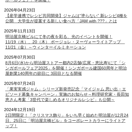
ポールフェア」を開催！
2026年04月23日
【産学連携でレシピ共同開発】ジャムは“塗らない” 新レシピ4種を
公開 大学生が提案する新しい食べ方「JAM with ???」とは
2025年11月13日
明治屋京橋ビルにて冬の夜を彩る、光のイベントを開催！
11/19（水）、20（木） ボージョレ・ヌーヴォーライトアップ
11/21（金）～ウィンターイルミネーション
2025年07月30日
8月6日(水)から明治屋ストアー都内2店舗(広尾・恵比寿)にて「シ
ンガポールフェア2025」を開催！シンガポール建国60周年と明治
屋創業140周年の節目に 3回目となる開催
2025年07月24日
「果実実感ジャム」シリーズ新発売記念「マイジャム 思い出・エ
ピソード募集キャンペーン」実施のお知らせ～料理研究家・長田知
恵さん考案「3世代で楽しめるオリジナルレシピ」も公開～
2024年12月19日
2日間限定！「クリスマス飾り」をいち早く始めた明治屋が12月24
日、25日に「明治屋京橋ビル」をコーポレートカラーにライトア
ップ！