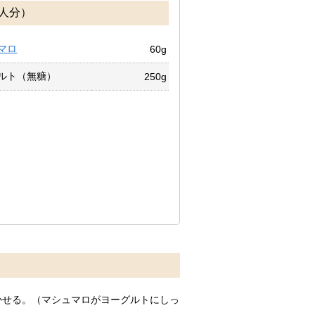
人分）
マロ
60g
ルト（無糖）
250g
かせる。（マシュマロがヨーグルトにしっ