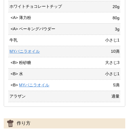
ホワイトチョコレートチップ
20g
<A> 薄力粉
80g
<A> ベーキングパウダー
3g
牛乳
小さじ1
MYバニラオイル
10滴
<B> 粉砂糖
大さじ3
<B> 水
小さじ1
<B>
MYバニラオイル
5滴
アラザン
適量
作り方