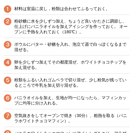
材料は室温に戻し，粉類は合わせてふるっておく。
粉砂糖に水を少しずつ加え、ちょうど良いかたさに調節し、
仕上げにバニラオイルを加えアイシングを作っておく。 オー
ブンに予熱を入れておく（180℃）。
ボウルにバター・砂糖を入れ、泡立て器で白っぽくなるまで
混ぜる。
卵を少しずつ加えてその都度混ぜ、ホワイトチョコチップを
加え混ぜる。
粉類をふるい入れゴムベラで切り混ぜ、少し粉気が残ってい
るところで牛乳を加え切り混ぜる。
バニラオイルを加え、生地が均一になったら、マフィンカッ
プに均等に分け入れる。
空気抜きをしてオーブンで焼き（30分）、粗熱を取る（バニ
ラホワイトチョコマフィン）。