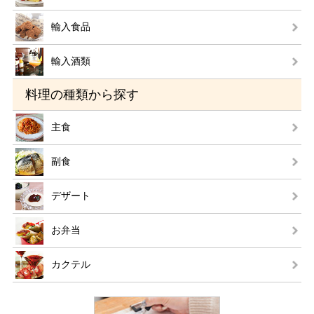
輸入食品
輸入酒類
料理の種類から探す
主食
副食
デザート
お弁当
カクテル