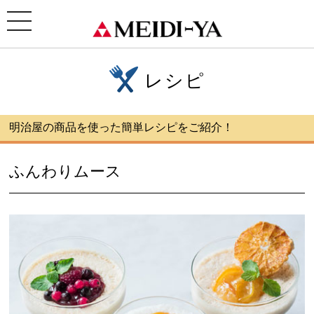
ホーム
>
レシピ
> ふんわりムース
toggle
navigation
レシピ
明治屋の商品を使った簡単レシピをご紹介！
ふんわりムース