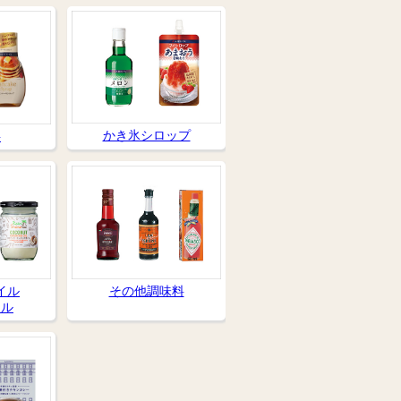
かき氷シロップ
料
その他調味料
イル
イル