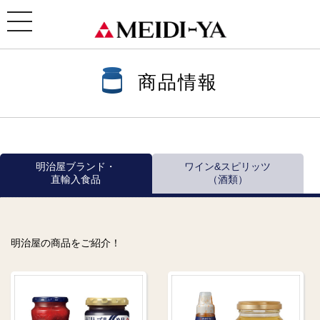
ホーム
>
商品情報
>
商品情報一覧
>
ワイン
>
ルンガロッティ
> グラッパ・ディ・ルベスコ
toggle
navigation
商品情報
明治屋ブランド・
ワイン&スピリッツ
直輸入食品
（酒類）
明治屋の商品をご紹介！