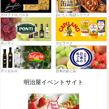
ガロファロ パスタ
おいしい缶詰シリーズ
ポンティ
カピラーノ
ディカルロ
日本のめぐみ
明治屋イベントサイト