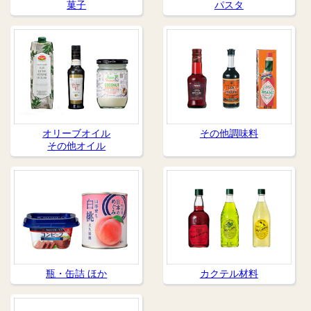
菓子
パスタ
オリーブオイル
その他調味料
その他オイル
瓶・缶詰 ほか
カクテル材料