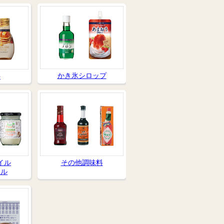
かき氷シロップ
料
その他調味料
イル
イル