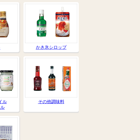
かき氷シロップ
料
その他調味料
イル
イル