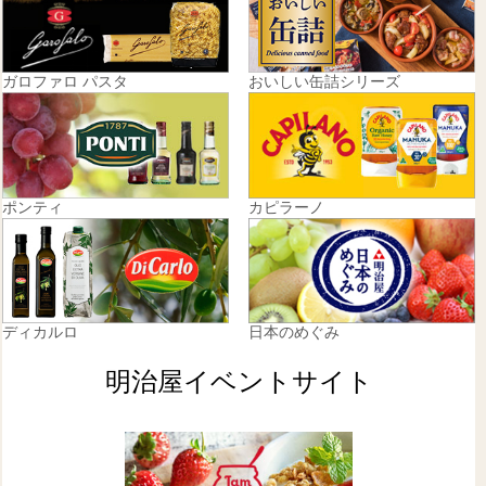
ガロファロ パスタ
おいしい缶詰シリーズ
ポンティ
カピラーノ
ディカルロ
日本のめぐみ
明治屋イベントサイト