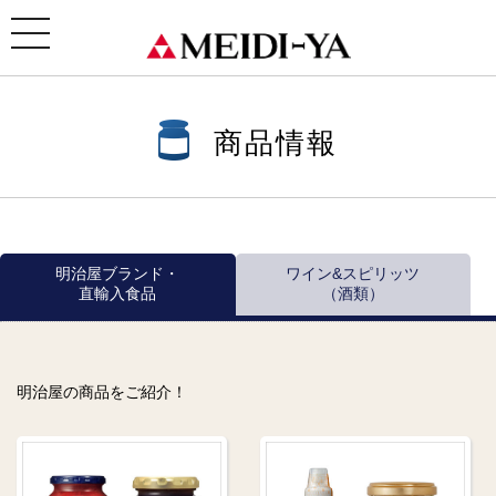
ホーム
>
商品情報
>
商品情報一覧
>
ワイン
>
ルンガロッティ
> トッレ・ディ・ジャーノ・ヴィー
ニャ・イル・ピノ
toggle
navigation
商品情報
明治屋ブランド・
ワイン&スピリッツ
直輸入食品
（酒類）
明治屋の商品をご紹介！