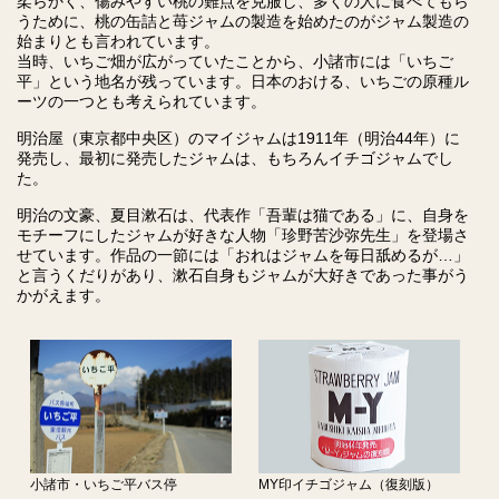
柔らかく、傷みやすい桃の難点を克服し、多くの人に食べてもら
うために、桃の缶詰と苺ジャムの製造を始めたのがジャム製造の
始まりとも言われています。
当時、いちご畑が広がっていたことから、小諸市には「いちご
平」という地名が残っています。日本のおける、いちごの原種ル
ーツの一つとも考えられています。
明治屋（東京都中央区）のマイジャムは1911年（明治44年）に
発売し、最初に発売したジャムは、もちろんイチゴジャムでし
た。
明治の文豪、夏目漱石は、代表作「吾輩は猫である」に、自身を
モチーフにしたジャムが好きな人物「珍野苦沙弥先生」を登場さ
せています。作品の一節には「おれはジャムを毎日舐めるが…」
と言うくだりがあり、漱石自身もジャムが大好きであった事がう
かがえます。
小諸市・いちご平バス停
MY印イチゴジャム（復刻版）