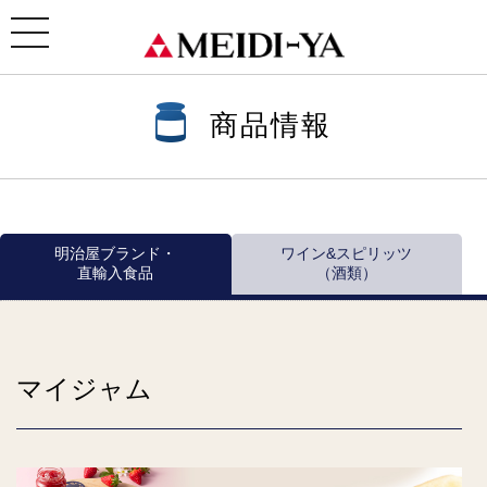
ホーム
>
商品情報
>
商品情報一覧
> マイジャム
toggle
navigation
商品情報
明治屋ブランド・
ワイン&スピリッツ
直輸入食品
（酒類）
マイジャム