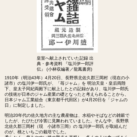
皇室へ献上されていた記録 出
典・参考資料 『塩川伊一郎評
伝』 (小林収編著／龍鳳書房)
1910年（明治43年）4月20日、長野県北佐久郡三岡村（現在の小
諸市）の塩川伊一郎氏が、「苺ジャム」を 明治天皇・皇后両陛
下、皇太子同妃両殿下に献上したとの記録があり、塩川伊一郎氏
の技術が日本のジャム産業の礎となったと考えられることから、
日本ジャム工業組合（東京都千代田区）が4月20日を「ジャムの
日」に制定しました。
明治20年代の佐久地方の主な農産物は、水稲やそばなどの雑穀で
したが、たびたび冷害に見舞われていました。そんな中、長野県
北佐久郡三岡村（現 小諸市三岡）の 塩川伊一郎氏 が取組んだ
のが、桃といちごの栽培でした。