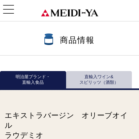
ホーム
>
商品情報
>
商品情報一覧
>
オリーブオイル・その他オイル
>
サンタテア
> エキストラバ
ージン オリーブオイル ラウデミオ 229g/458g
toggle
navigation
商品情報
明治屋ブランド・
直輸入ワイン&
直輸入食品
スピリッツ（酒類）
エキストラバージン オリーブオイ
ル
ラウデミオ