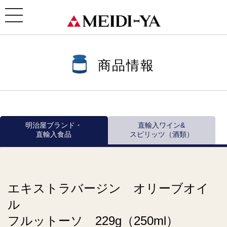
ホーム
>
商品情報
>
商品情報一覧
>
オリーブオイル・その他オイル
>
サンタテア
> エキストラバ
ージン オリーブオイル フルットーソ 229g
toggle
navigation
商品情報
明治屋ブランド・
直輸入ワイン&
直輸入食品
スピリッツ（酒類）
エキストラバージン オリーブオイ
ル
フルットーソ 229g（250ml）