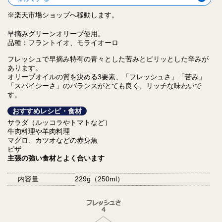
※楽天市場ショップへ移動します。
早摘みグリーンオリーブ使用。
品種：フラントイオ、モライオーロ
フレッシュで早摘み特有の青々とした苦みとピリッとした辛みが
あります。
オリーブオイルの質を決める3要素、「フレッシュさ」「苦み」
「スパイシーさ」のバランスがとても良く、
リッチな味わいで
す。
おすすめレシピ・食材
サラダ（ルッコラやトマトなど）
牛肉料理や羊肉料理
マグロ、カツオなどの赤身魚
ピザ
主張の強い食材とよく合います
内容量
229g（250ml）