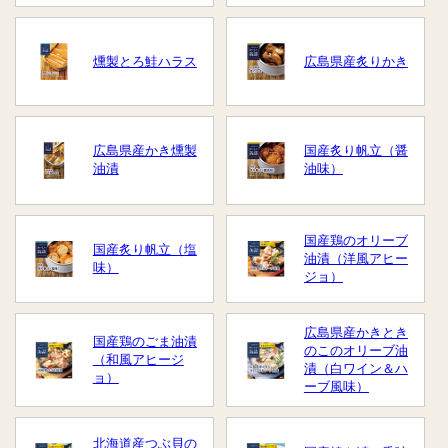
燻製とろ鮭ハラス
広島県産炙りかき
広島県産かき燻製
国産炙り帆立（醤
油漬
油味）
国産鶏のオリーブ
国産炙り帆立（塩
油漬（洋風アヒー
味）
ジョ）
広島県産かきとき
国産鶏のごま油漬
のこのオリーブ油
（和風アヒージ
漬（白ワイン＆ハ
ョ）
ーブ風味）
北海道産つぶ貝の