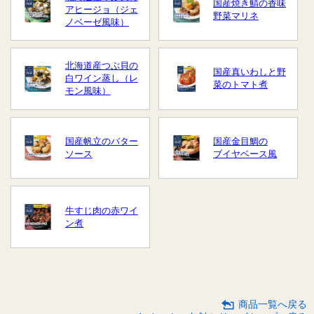
国産焼き鯖の香味
アヒージョ（ジェ
野菜マリネ
ノベーゼ風味）
北海道産つぶ貝の
国産真いわしと野
白ワイン蒸し（レ
菜のトマト煮
モン風味）
国産帆立のバター
国産金目鯛の
ソース
ブイヤベース風
牛すじ肉の赤ワイ
ン煮
商品一覧へ戻る