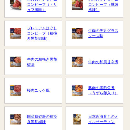
コンビーフ（トリ
コンビーフ（燻製
ュフ風味）
風味）
プレミアムほぐし
牛肉のデミグラス
コンビーフ（粗挽
ソース味
き黒胡椒味）
牛肉の粗挽き黒胡
牛肉の和風甘辛煮
椒味
豚肉の黒酢角煮
桜肉ユッケ風
（うずら卵入り）
国産鶏砂肝の粗挽
日本近海育ちのオ
き黒胡椒味
イルサーディン