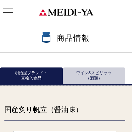
ホーム
>
商品情報
>
商品情報一覧
>
瓶・缶詰 ほか
>
おいしい缶詰シリーズ
> 国産炙り帆立（醤油
味）
toggle
navigation
商品情報
明治屋ブランド・
ワイン&スピリッツ
直輸入食品
（酒類）
国産炙り帆立（醤油味）