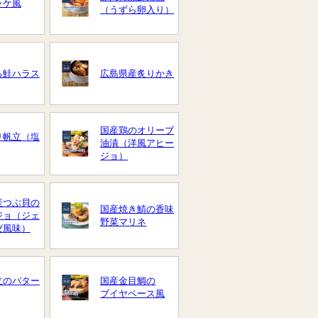
ッケ風
（うずら卵入り）
ろ鮭ハラス
広島県産炙りかき
国産鶏のオリーブ
り帆立（塩
油漬（洋風アヒー
ジョ）
産つぶ貝の
国産焼き鯖の香味
ジョ（ジェ
野菜マリネ
ゼ風味）
立のバター
国産金目鯛の
ブイヤベース風