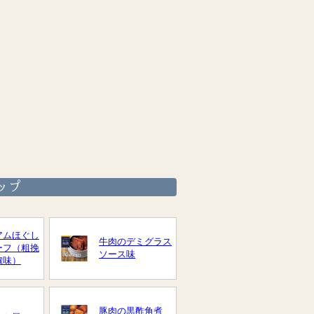
ップ
アムほぐし
牛肉のデミグラス
ーフ（粗挽
ソース味
椒味）
豚肉の黒酢角煮