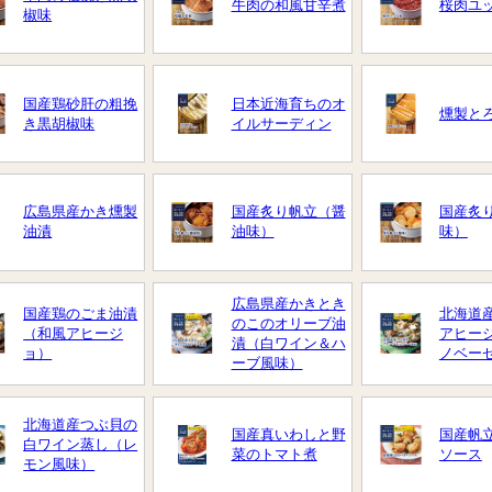
牛肉の和風甘辛煮
桜肉ユ
椒味
国産鶏砂肝の粗挽
日本近海育ちのオ
燻製と
き黒胡椒味
イルサーディン
広島県産かき燻製
国産炙り帆立（醤
国産炙
油漬
油味）
味）
広島県産かきとき
国産鶏のごま油漬
北海道
のこのオリーブ油
（和風アヒージ
アヒー
漬（白ワイン＆ハ
ョ）
ノベー
ーブ風味）
北海道産つぶ貝の
国産真いわしと野
国産帆
白ワイン蒸し（レ
菜のトマト煮
ソース
モン風味）