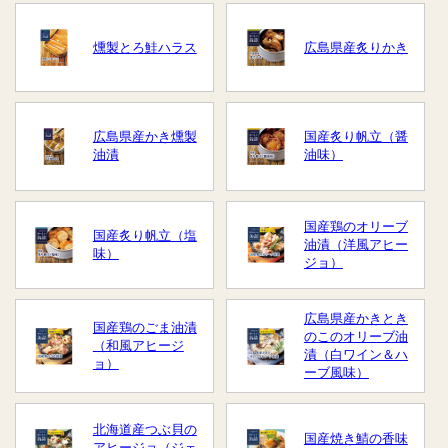
燻製とろ鮭ハラス
広島県産炙りかき
広島県産かき燻製
国産炙り帆立（醤
油漬
油味）
国産鶏のオリーブ
国産炙り帆立（塩
油漬（洋風アヒー
味）
ジョ）
広島県産かきとき
国産鶏のごま油漬
のこのオリーブ油
（和風アヒージ
漬（白ワイン＆ハ
ョ）
ーブ風味）
北海道産つぶ貝の
国産焼き鯖の香味
アヒージョ（ジェ