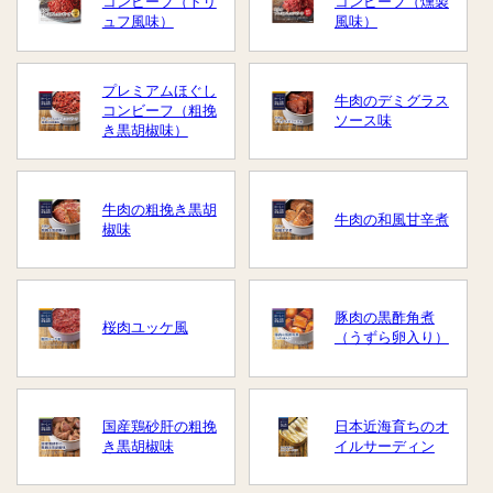
コンビーフ（トリ
コンビーフ（燻製
ュフ風味）
風味）
プレミアムほぐし
牛肉のデミグラス
コンビーフ（粗挽
ソース味
き黒胡椒味）
牛肉の粗挽き黒胡
牛肉の和風甘辛煮
椒味
豚肉の黒酢角煮
桜肉ユッケ風
（うずら卵入り）
国産鶏砂肝の粗挽
日本近海育ちのオ
き黒胡椒味
イルサーディン