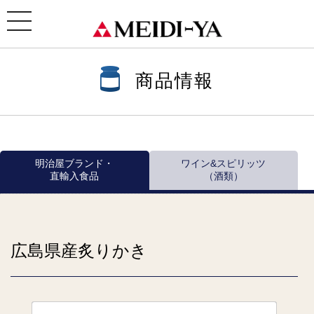
ホーム
>
商品情報
>
商品情報一覧
>
瓶・缶詰 ほか
>
おいしい缶詰シリーズ
> 広島県産炙りかき
toggle
navigation
商品情報
明治屋ブランド・
ワイン&スピリッツ
直輸入食品
（酒類）
広島県産炙りかき