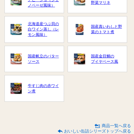
野菜マリネ
ノベーゼ風味）
北海道産つぶ貝の
国産真いわしと野
白ワイン蒸し（レ
菜のトマト煮
モン風味）
国産帆立のバター
国産金目鯛の
ソース
ブイヤベース風
牛すじ肉の赤ワイ
ン煮
商品一覧へ戻る
おいしい缶詰シリーズトップへ戻る