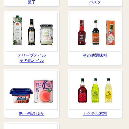
菓子
パスタ
オリーブオイル
その他調味料
その他オイル
瓶・缶詰 ほか
カクテル材料