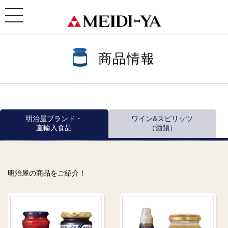
ホーム
>
商品情報
>
商品情報一覧
>
ワイン
>
ウェンテ
> ブリュット・スパークリング
toggle
navigation
商品情報
明治屋ブランド・
ワイン&スピリッツ
直輸入食品
（酒類）
明治屋の商品をご紹介！