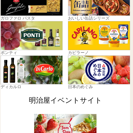
ガロファロ パスタ
おいしい缶詰シリーズ
ポンティ
カピラーノ
ディカルロ
日本のめぐみ
明治屋イベントサイト