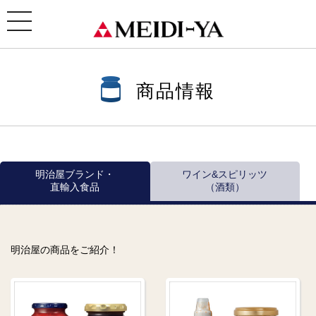
ホーム
>
商品情報
>
商品情報一覧
>
ワイン
>
ウェンテ
> サウザン・ヒルズ カベルネ・ソーヴィニ
ヨン
toggle
navigation
商品情報
明治屋ブランド・
ワイン&スピリッツ
直輸入食品
（酒類）
明治屋の商品をご紹介！