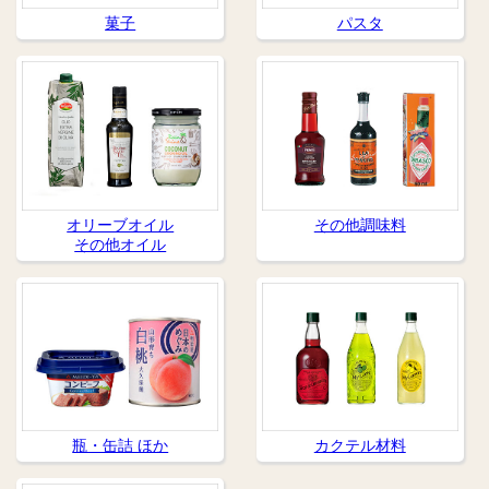
菓子
パスタ
オリーブオイル
その他調味料
その他オイル
瓶・缶詰 ほか
カクテル材料