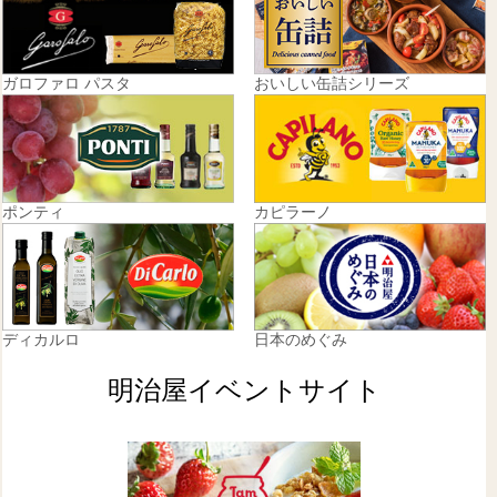
ガロファロ パスタ
おいしい缶詰シリーズ
ポンティ
カピラーノ
ディカルロ
日本のめぐみ
明治屋イベントサイト