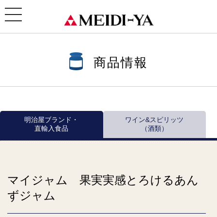
ホーム
>
商品情報
>
商品情報一覧
>
ジャム・スプレッド
>
マイジャム 果実実感シリーズ
> マイジ
ャム 果実実感とろけるあんずジャム
toggle
navigation
商品情報
明治屋ブランド・
ワイン&スピリッツ
直輸入食品
（酒類）
マイジャム 果実実感とろけるあん
ずジャム