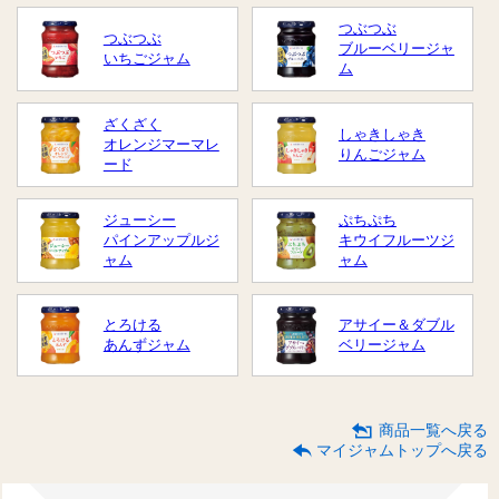
つぶつぶ
つぶつぶ
ブルーベリージャ
いちごジャム
ム
ざくざく
しゃきしゃき
オレンジマーマレ
りんごジャム
ード
ジューシー
ぷちぷち
パインアップルジ
キウイフルーツジ
ャム
ャム
とろける
アサイー＆ダブル
あんずジャム
ベリージャム
商品一覧へ戻る
マイジャムトップへ戻る