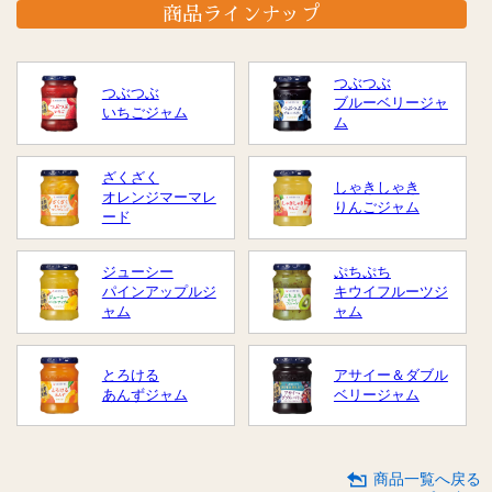
商品ラインナップ
つぶつぶ
つぶつぶ
ブルーベリージャ
いちごジャム
ム
ざくざく
しゃきしゃき
オレンジマーマレ
りんごジャム
ード
ジューシー
ぷちぷち
パインアップルジ
キウイフルーツジ
ャム
ャム
とろける
アサイー＆ダブル
あんずジャム
ベリージャム
商品一覧へ戻る