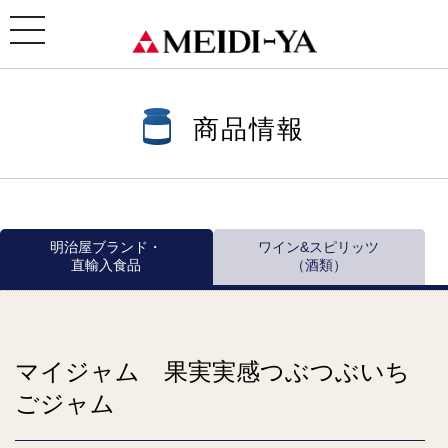
ホーム
>
商品情報
>
商品情報一覧
>
ジャム・スプレッド
>
マイジャム 果実実感シリーズ
> マイジ
ャム 果実実感つぶつぶいちごジャム
toggle
navigation
商品情報
明治屋ブランド・
ワイン&スピリッツ
直輸入食品
（酒類）
マイジャム 果実実感つぶつぶいち
ごジャム