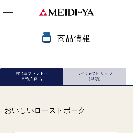
ホーム
>
商品情報
>
商品情報一覧
>
瓶・缶詰 ほか
>
おいしいおつまみパウチシリーズ
> おいしい
ローストポーク
toggle
navigation
商品情報
明治屋ブランド・
ワイン&スピリッツ
直輸入食品
（酒類）
おいしいローストポーク