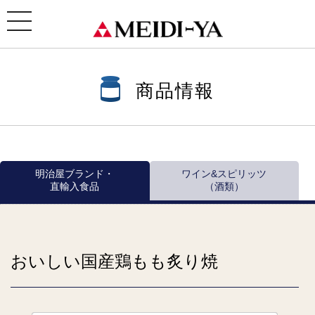
ホーム
>
商品情報
>
商品情報一覧
>
瓶・缶詰 ほか
>
おいしいおつまみパウチシリーズ
> おいしい
国産鶏もも炙り焼
toggle
navigation
商品情報
明治屋ブランド・
ワイン&スピリッツ
直輸入食品
（酒類）
おいしい国産鶏もも炙り焼