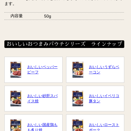
ます。
内容量
50g
おいしいおつまみパウチシリーズ ラインナップ
おいしいペッパー
おいしいうずらベ
ビーフ
ーコン
おいしい砂肝スパ
おいしいイベリコ
イス焼
豚タン
おいしい国産鶏も
おいしいロースト
も炙り焼
ポーク