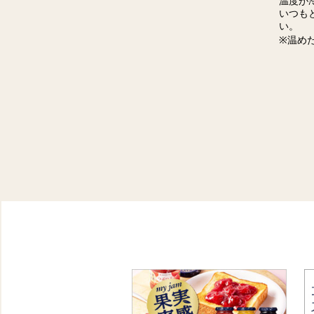
温度が
いつも
い。
※温め