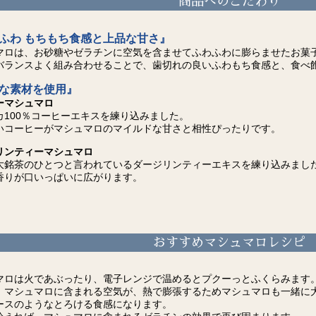
商品へのこだわり
ふわ もちもち食感と上品な甘さ』
マロは、お砂糖やゼラチンに空気を含ませてふわふわに膨らませたお菓
バランスよく組み合わせることで、歯切れの良いふわもち食感と、食べ
な素材を使用』
ーマシュマロ
カ100％コーヒーエキスを練り込みました。
いコーヒーがマシュマロのマイルドな甘さと相性ぴったりです。
リンティーマシュマロ
大銘茶のひとつと言われているダージリンティーエキスを練り込みまし
香りが口いっぱいに広がります。
おすすめマシュマロレシピ
マロは火であぶったり、電子レンジで温めるとプクーっとふくらみます
、マシュマロに含まれる空気が、熱で膨張するためマシュマロも一緒に大
ースのようなとろける食感になります。