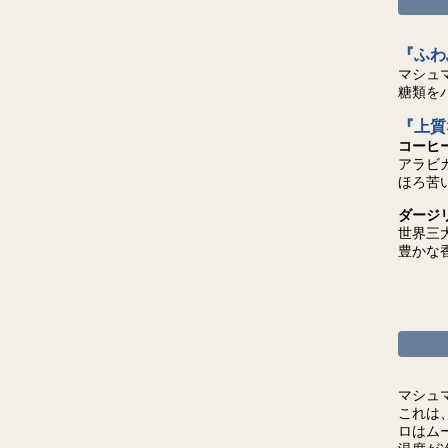
『ふわ
マシュ
糖類を
『上質
コーヒ
アラビ
ほろ苦
ダージ
世界三
豊かな
マシュ
これは
ロはム