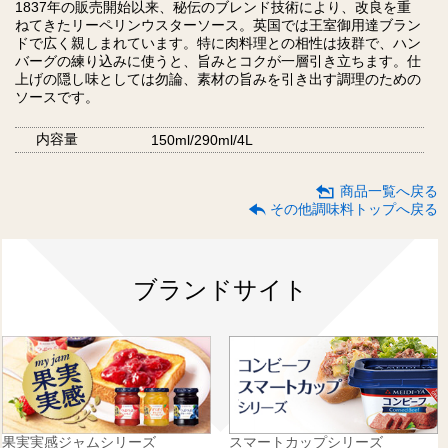
1837年の販売開始以来、秘伝のブレンド技術により、改良を重
ねてきたリーペリンウスターソース。英国では王室御用達ブラン
ドで広く親しまれています。特に肉料理との相性は抜群で、ハン
バーグの練り込みに使うと、旨みとコクが一層引き立ちます。仕
上げの隠し味としては勿論、素材の旨みを引き出す調理のための
ソースです。
内容量
150ml/290ml/4L
商品一覧へ戻る
その他調味料トップへ戻る
ブランドサイト
果実実感ジャムシリーズ
スマートカップシリーズ