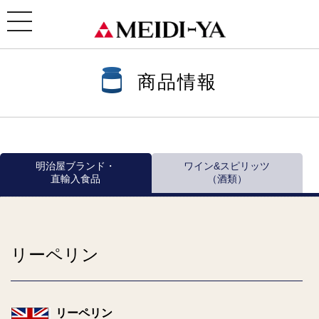
ホーム
>
商品情報
>
商品情報一覧
>
その他調味料
> リーペリン
toggle
navigation
商品情報
明治屋ブランド・
ワイン&スピリッツ
直輸入食品
（酒類）
リーペリン
リーペリン