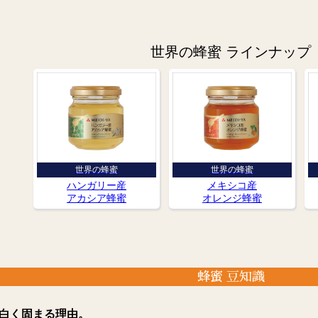
世界の蜂蜜 ラインナップ
世界の蜂蜜
世界の蜂蜜
ハンガリー産
メキシコ産
アカシア蜂蜜
オレンジ蜂蜜
蜂蜜 豆知識
白く固まる理由。