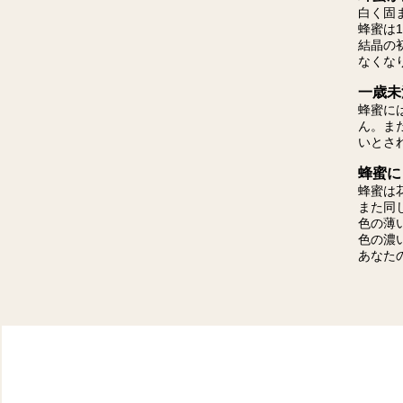
白く固
蜂蜜は
結晶の
なくな
一歳未
蜂蜜に
ん。ま
いとさ
蜂蜜に
蜂蜜は
また同
色の薄
色の濃
あなた