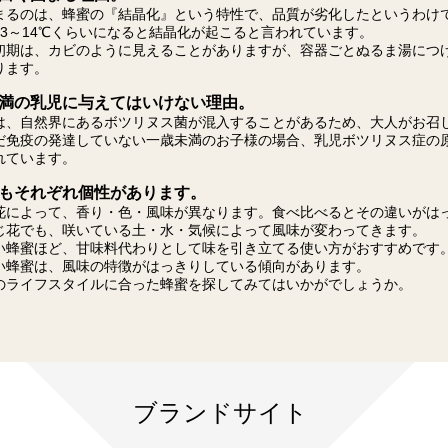
まるのは、蜂蜜の『結晶化』という特性で、品質が劣化したというわけ
13～14℃くらいになると結晶化が起こると言われています。
初期は、カビのように見えることがありますが、容器ごとぬるま湯につ
ります。
満の乳児に与えてはいけない理由。
は、自然界にあるボツリヌス菌が混入することがあるため、大人がお召
だ免疫の発達していない一歳未満のお子様の場合、乳児ボツリヌス症の
れています。
もそれぞれ個性があります。
花によって、香り・色・風味が異なります。食べ比べるとその違いがは
じ花でも、咲いている土・水・気候によって風味が変わってきます。
い蜂蜜ほど、甘味料代わりとして味を引き立てる使い方がおすすめです
い蜂蜜は、風味の特徴がはっきりしている傾向があります。
のライフスタイルに合った蜂蜜を探してみてはいかがでしょうか。
ブランドサイト