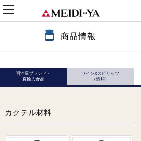
ホーム
>
商品情報
>
商品情報一覧
>
カクテル材料
> カクテル材料
toggle
navigation
商品情報
明治屋ブランド・
ワイン&スピリッツ
直輸入食品
（酒類）
カクテル材料