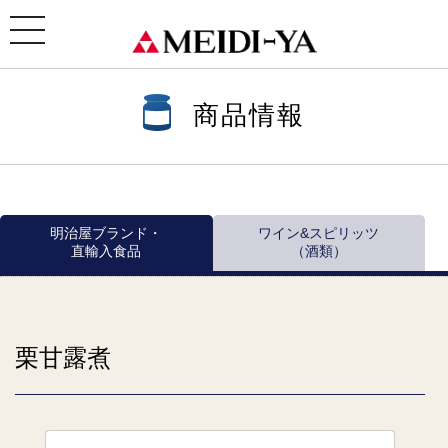
ホーム
>
商品情報
>
商品情報一覧
>
瓶・缶詰 ほか
> 栗甘露煮
toggle
navigation
商品情報
明治屋ブランド・
ワイン&スピリッツ
直輸入食品
（酒類）
栗甘露煮