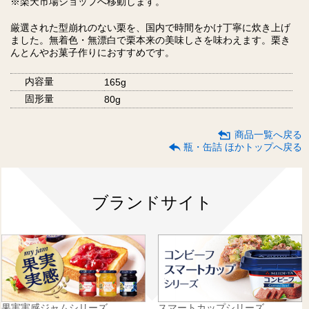
※楽天市場ショップへ移動します。
厳選された型崩れのない栗を、国内で時間をかけ丁寧に炊き上げ
ました。無着色・無漂白で栗本来の美味しさを味わえます。栗き
んとんやお菓子作りにおすすめです。
内容量
165g
固形量
80g
商品一覧へ戻る
瓶・缶詰 ほかトップへ戻る
ブランドサイト
果実実感ジャムシリーズ
スマートカップシリーズ