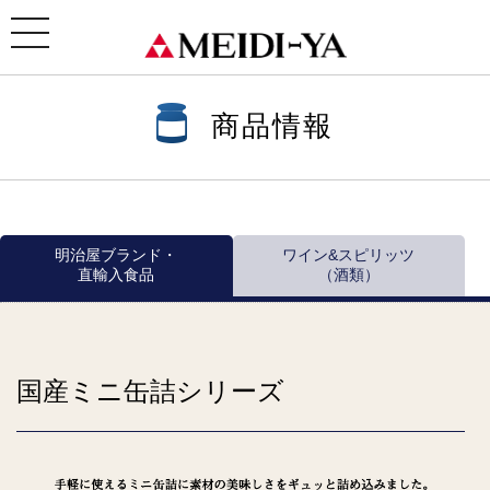
ホーム
>
商品情報
>
商品情報一覧
>
瓶・缶詰 ほか
> 国産ミニ缶詰シリーズ
toggle
navigation
商品情報
明治屋ブランド・
ワイン&スピリッツ
直輸入食品
（酒類）
国産ミニ缶詰シリーズ