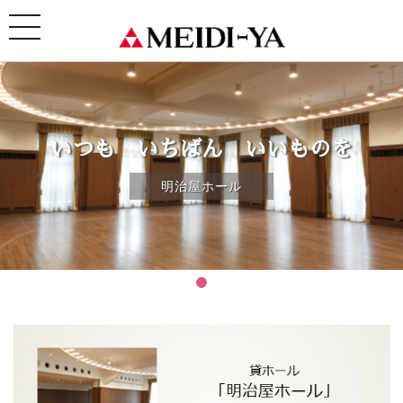
toggle
navigation
いつも いちばん いいものを
明治屋ホール