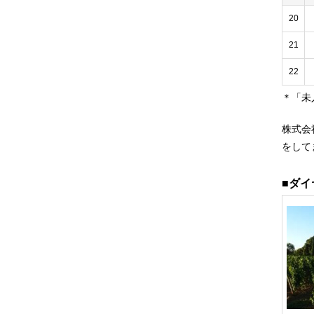
20
21
22
＊「未
株式会
をして
■ダ