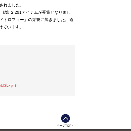
ーされました。
、総計2,291アイテムが受賞となりまし
ンドトロフィー」の栄誉に輝きました。過
けています。
承願います。
ページTOPへ