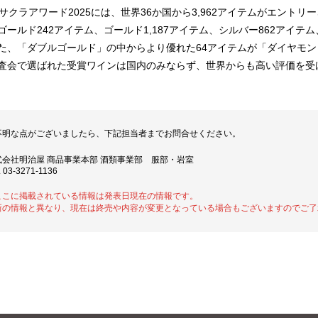
回サクラアワード2025には、世界36か国から3,962アイテムがエントリ
ゴールド242アイテム、ゴールド1,187アイテム、シルバー862アイテム
た、「ダブルゴールド」の中からより優れた64アイテムが「ダイヤモ
査会で選ばれた受賞ワインは国内のみならず、世界からも高い評価を受
不明な点がございましたら、下記担当者までお問合せください。
式会社明治屋 商品事業本部 酒類事業部 服部・岩室
 03-3271-1136
ここに掲載されている情報は発表日現在の情報です。
新の情報と異なり、現在は終売や内容が変更となっている場合もございますのでご了