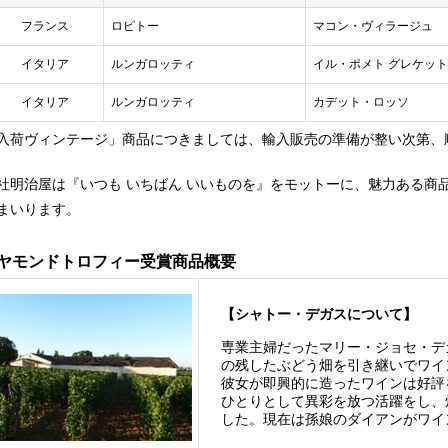
フランス
ロピトー
マコン・ヴィラージュ
イタリア
ルンガロッティ
イル・ポメト グレケッ
イタリア
ルンガロッティ
カデット・ロッソ
入荷ヴィンテージ」商品につきましては、輸入販売の準備が整い次第、
社明治屋は『いつも いちばん いいものを』をモットーに、魅力ある商
まいります。
イヤモンドトロフィー受賞商品概要
【シャトー・デガスについて】
専業主婦だったマリー・ジョセ・デ
の残したぶどう畑を引き継いでワイ
彼女が即興的に造ったワインは好評
ひとりとして異彩を放つ活躍をし、
した。現在は孫娘のダイアンがワイ