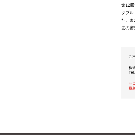
第12
ダブル
た。ま
去の審
ご
株
TEL
※
最