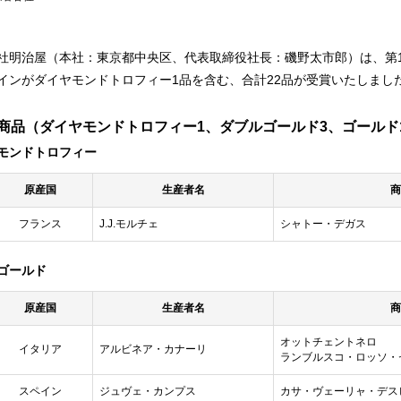
社明治屋（本社：東京都中央区、代表取締役社長：磯野太市郎）は、第1
インがダイヤモンドトロフィー1品を含む、合計22品が受賞いたしまし
商品（ダイヤモンドトロフィー1、ダブルゴールド3、ゴールド
モンドトロフィー
原産国
生産者名
商
フランス
J.J.モルチェ
シャトー・デガス
ゴールド
原産国
生産者名
商
オットチェントネロ
イタリア
アルビネア・カナーリ
ランブルスコ・ロッソ・
スペイン
ジュヴェ・カンプス
カサ・ヴェーリャ・デス