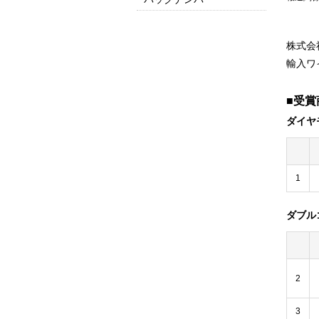
2025
2024
2023
2022
2021
2020
2019
2018
2017
2016以前はこちら
株式会
輸入ワ
■受賞
ダイヤ
1
ダブル
2
3