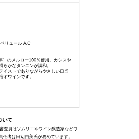
リュール A.C.
0年）のメルロー100％使用。カシスや
滑らかなタンニンが調和。
テイストでありながらやさしい口当
増すワインです。
について
名の審査員はソムリエやワイン醸造家などワ
責任者は田辺由美氏が務めています。