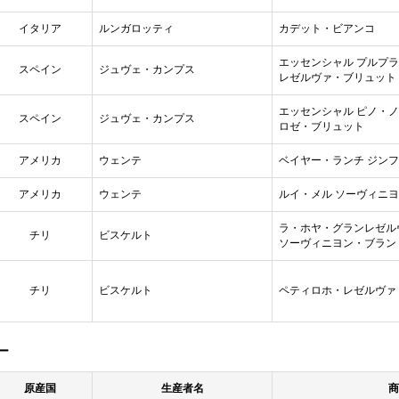
イタリア
ルンガロッティ
カデット・ビアンコ
エッセンシャル プルプ
スペイン
ジュヴェ・カンプス
レゼルヴァ・ブリュット
エッセンシャル ピノ・
スペイン
ジュヴェ・カンプス
ロゼ・ブリュット
アメリカ
ウェンテ
ベイヤー・ランチ ジン
アメリカ
ウェンテ
ルイ・メル ソーヴィニ
ラ・ホヤ・グランレゼル
チリ
ビスケルト
ソーヴィニヨン・ブラン
チリ
ビスケルト
ペティロホ・レゼルヴァ
ー
原産国
生産者名
商