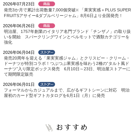
2026年07月23日
発売3か月で累計出荷数量7,000個突破
「果実実感＋PLUS SUPER
※
FRUITSアサイー&ダブルベリージャム」8月6日より全国発売！
2026年06月26日
明治屋、1757年創業のイタリア名門ブランド「チンザノ」の取り扱
いを開始 スパークリングワインとベルモットで酒類カテゴリーを
強化
2026年06月04日
発売20周年を迎える「果実実感ジャム」とクリスピー・クリーム・
ドーナツが特別コラボ！つぶつぶ果実感を味わう2種の“タルト風ド
ーナツ”入り限定ボックス発売 6月10日～23日、明治屋ストアーに
て期間限定販売
2026年06月01日
フォーマルからカジュアルまで、広がるギフトシーンに対応 明治
屋初のカード型ギフトカタログを6月1日（月）に発売
おすすめ