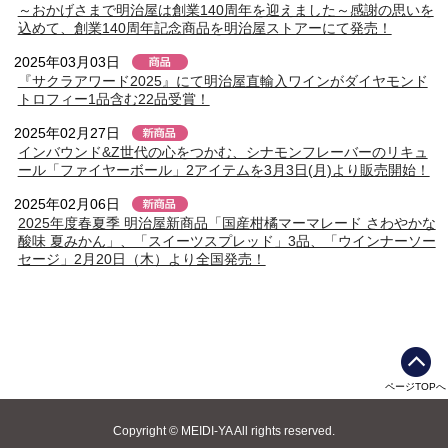
～おかげさまで明治屋は創業140周年を迎えました～感謝の思いを
込めて、創業140周年記念商品を明治屋ストアーにて発売！
2025年03月03日
『サクラアワード2025』にて明治屋直輸入ワインがダイヤモンド
トロフィー1品含む22品受賞！
2025年02月27日
インバウンド&Z世代の心をつかむ、シナモンフレーバーのリキュ
ール「ファイヤーボール」2アイテムを3月3日(月)より販売開始！
2025年02月06日
2025年度春夏季 明治屋新商品「国産柑橘マーマレード さわやかな
酸味 夏みかん」、「スイーツスプレッド」3品、「ウインナーソー
セージ」2月20日（木）より全国発売！
ページTOPへ
Copyright © MEIDI-YA All rights reserved.