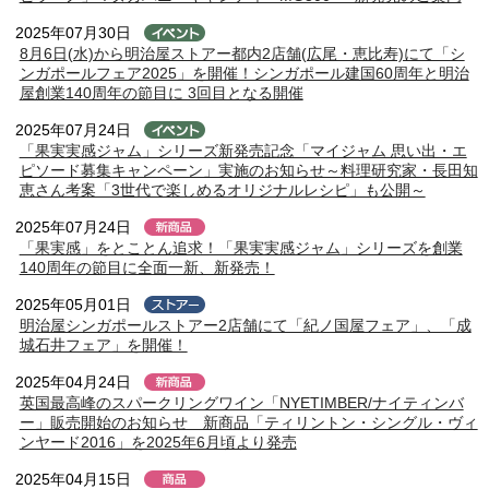
2025年07月30日
8月6日(水)から明治屋ストアー都内2店舗(広尾・恵比寿)にて「シ
ンガポールフェア2025」を開催！シンガポール建国60周年と明治
屋創業140周年の節目に 3回目となる開催
2025年07月24日
「果実実感ジャム」シリーズ新発売記念「マイジャム 思い出・エ
ピソード募集キャンペーン」実施のお知らせ～料理研究家・長田知
恵さん考案「3世代で楽しめるオリジナルレシピ」も公開～
2025年07月24日
「果実感」をとことん追求！「果実実感ジャム」シリーズを創業
140周年の節目に全面一新、新発売！
2025年05月01日
明治屋シンガポールストアー2店舗にて「紀ノ国屋フェア」、「成
城石井フェア」を開催！
2025年04月24日
英国最高峰のスパークリングワイン「NYETIMBER/ナイティンバ
ー」販売開始のお知らせ 新商品「ティリントン・シングル・ヴィ
ンヤード2016」を2025年6月頃より発売
2025年04月15日