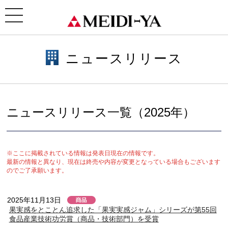
ホーム
> ニュースリリース
toggle
navigation
ニュースリリース
ニュースリリース一覧（2025年）
※ここに掲載されている情報は発表日現在の情報です。
最新の情報と異なり、現在は終売や内容が変更となっている場合もございます
のでご了承願います。
2025年11月13日
果実感をとことん追求した「果実実感ジャム」シリーズが第55回
食品産業技術功労賞（商品・技術部門）を受賞