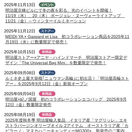
2025年11月13日
明治屋京橋ビルにて冬の夜を彩る、光のイベントを開催！
11/19（水）、20（木） ボージョレ・ヌーヴォーライトアップ
11/21（金）～ウィンターイルミネーション
2025年11月12日
MEIDI-YA × Gaspard et Lisa 初コラボレーション商品を2025年11
月19日（水）に数量限定で発売！
2025年10月15日
明治屋ストアー×アニヤ・ハインドマーチ 明治屋ストアー限定デ
ザイン「The Universal Bag Mini」を数量限定で発売！
2025年09月08日
ルミネ史上最大規模｢ニュウマン高輪｣に初出店！「明治屋高輪スト
アー」を2025年9月12日（金）新規オープン
2025年09月04日
明治屋×紀ノ国屋 初のコラボレーションエコバッグ 2025年9月
12日（金）数量限定発売
2025年08月19日
2025年度秋冬季 明治屋輸入食品 イタリア産「マグリッレ」エキ
ストラバージンオリーブオイル 2アイテム オーストラリア産「カ
ピラーノ」マヌカハニーキャンディーMG300+ 新発売のご案内