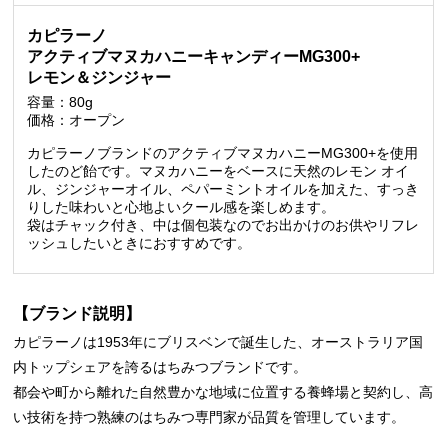
カピラーノ
アクティブマヌカハニーキャンディーMG300+
レモン＆ジンジャー
容量：80g
価格：オープン
カピラーノブランドのアクティブマヌカハニーMG300+を使用
したのど飴です。マヌカハニーをベースに天然のレモン オイ
ル、ジンジャーオイル、ペパーミントオイルを加えた、すっき
りした味わいと心地よいクール感を楽しめます。
袋はチャック付き、中は個包装なのでお出かけのお供やリフレ
ッシュしたいときにおすすめです。
【ブランド説明】
カピラーノは1953年にブリスベンで誕生した、オーストラリア国
内トップシェアを誇るはちみつブランドです。
都会や町から離れた自然豊かな地域に位置する養蜂場と契約し、高
い技術を持つ熟練のはちみつ専門家が品質を管理しています。