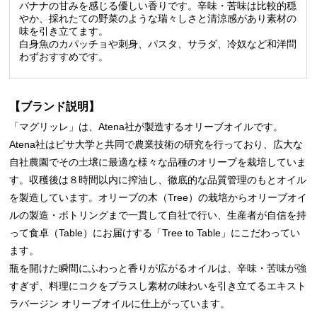
バナナの甘みを感じる優しい香りです。辛味・苦味は比較的穏
やか、採れたての野菜のような瑞々しさと清涼感があり素材の
味を引き立てます。
白身魚のカパッチョや刺身、パスタ、サラダ、冷奴など和洋問
わずおすすめです。
【ブランド説明】
「マグリッレ」は、Atena社が製造するオリーブオイルです。
Atena社はピサ大学と共同で農業技術の研究を行っており、広大な
自社農園でその土壌に最適な様々な品種のオリーブを栽培していま
す。収穫後は８時間以内に搾油し、徹底的な品質管理のもとオイル
を製造しています。オリーブの木（Tree）の栽培からオリーブオイ
ルの製造・ボトリングまで一貫して自社で行い、生産者が自信を持
って食卓（Table）にお届けする「Tree to Table」にこだわってい
ます。
瓶を開けた瞬間にふわっと香りが広がるオイルは、辛味・苦味が強
すぎず、料理にコクをプラスし素材の味わいを引き立てるエキスト
ラバージン オリーブオイルに仕上がっています。