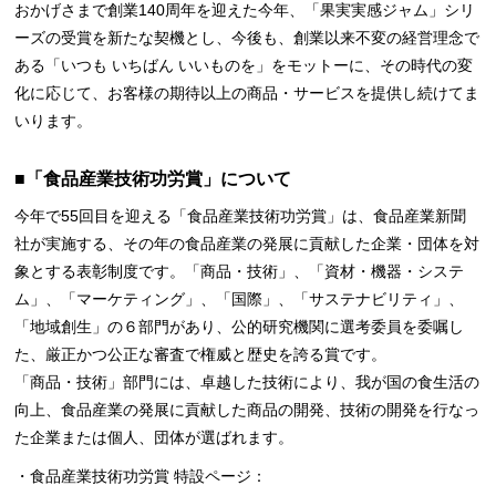
おかげさまで創業140周年を迎えた今年、「果実実感ジャム」シリ
ーズの受賞を新たな契機とし、今後も、創業以来不変の経営理念で
ある「いつも いちばん いいものを」をモットーに、その時代の変
化に応じて、お客様の期待以上の商品・サービスを提供し続けてま
いります。
■「食品産業技術功労賞」について
今年で55回目を迎える「食品産業技術功労賞」は、食品産業新聞
社が実施する、その年の食品産業の発展に貢献した企業・団体を対
象とする表彰制度です。「商品・技術」、「資材・機器・システ
ム」、「マーケティング」、「国際」、「サステナビリティ」、
「地域創生」の６部門があり、公的研究機関に選考委員を委嘱し
た、厳正かつ公正な審査で権威と歴史を誇る賞です。
「商品・技術」部門には、卓越した技術により、我が国の食生活の
向上、食品産業の発展に貢献した商品の開発、技術の開発を行なっ
た企業または個人、団体が選ばれます。
・食品産業技術功労賞 特設ページ：