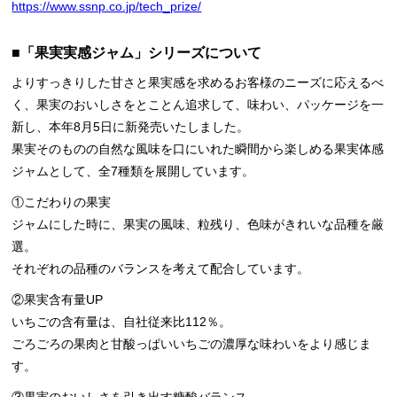
https://www.ssnp.co.jp/tech_prize/
■「果実実感ジャム」シリーズについて
よりすっきりした甘さと果実感を求めるお客様のニーズに応えるべ
く、果実のおいしさをとことん追求して、味わい、パッケージを一
新し、本年8月5日に新発売いたしました。
果実そのものの自然な風味を口にいれた瞬間から楽しめる果実体感
ジャムとして、全7種類を展開しています。
①こだわりの果実
ジャムにした時に、果実の風味、粒残り、色味がきれいな品種を厳
選。
それぞれの品種のバランスを考えて配合しています。
②果実含有量UP
いちごの含有量は、自社従来比112％。
ごろごろの果肉と甘酸っぱいいちごの濃厚な味わいをより感じま
す。