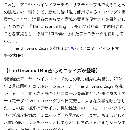
これは、アニヤ・ハインドマーチの「サステイナブルであることへ
の挑戦」の一環として、新たに繰り返し使用できるエコバッグを提
案することで、消費者のさらなる意識の変革を促すことを目的とし
たものです。「The Universal Bag」は長期間繰り返して使用する
ことを前提とし、原料に100%再生されたプラスチックを使用して
います。
・「The Universal Bag」の詳細は
こちら
（アニヤ・ハインドマー
チ公式HP）
【The Universal Bagからミニサイズが登場】
明治屋はアニヤ・ハインドマーチのこの取り組みに共感し、2024
年２月に同社とコラボレーションした「The Universal Bag」を発
売しました。青・赤・白のトリコロールを基調とした明治屋ストア
ー限定デザインのエコバッグは即日完売し、大きな反響を呼びまし
た。この度、従来のデザイン、機能性はそのままに、コンパクトな
サイズ感が魅力の「ミニバッグ」を発売いたします。ちょっとした
お買い物や、ランチバッグとしてなど、日常のさまざまなシーンで
お使いいただけるエコバッグです。