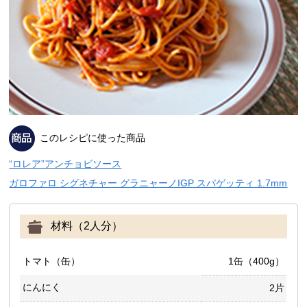
このレシピに使った商品
“ロレア”アンチョビソース
ガロファロ シグネチャー グラニャーノIGP スパゲッティ 1.7mm
材料（2人分）
トマト（缶）
1缶（400g）
にんにく
2片