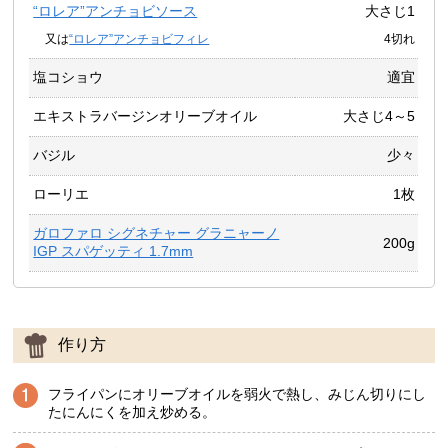
“ロレア”アンチョビソース
大さじ1
又は
“ロレア”アンチョビフィレ
4切れ
塩コショウ
適宜
エキストラバージンオリーブオイル
大さじ4～5
バジル
少々
ローリエ
1枚
ガロファロ シグネチャー グラニャーノ
200g
IGP スパゲッティ 1.7mm
作り方
フライパンにオリーブオイルを弱火で熱し、みじん切りにし
たにんにくを加え炒める。