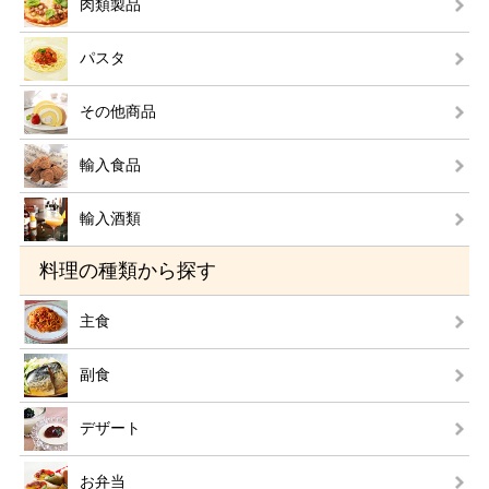
肉類製品
パスタ
その他商品
輸入食品
輸入酒類
料理の種類から探す
主食
副食
デザート
お弁当