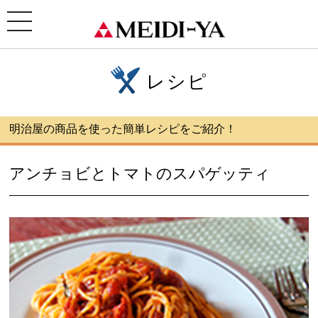
ホーム
>
レシピ
> アンチョビとトマトのスパゲッティ
toggle
navigation
レシピ
明治屋の商品を使った簡単レシピをご紹介！
アンチョビとトマトのスパゲッティ