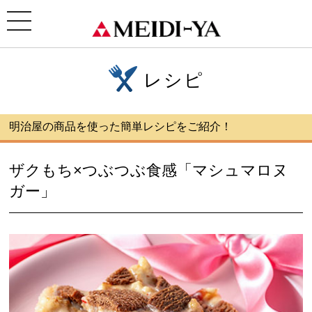
ホーム
>
レシピ
>ザクもち×つぶつぶ食感「マシュマロヌガー」
toggle
navigation
レシピ
明治屋の商品を使った簡単レシピをご紹介！
ザクもち×つぶつぶ食感「マシュマロヌ
ガー」