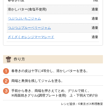
溶かしバター(食塩不使用)
適量
つぶつぶいちごジャム
適量
つぶつぶブルーベリージャム
適量
ざくざくオレンジマーマレード
適量
作り方
春巻きの皮は十字に4等分し、溶かしバターを塗る。
両端と奥側を残してジャムを塗る。
手前から巻き、両端を押さえてとめ、グリルで焼く。
※両面焼きグリル(調理プレート使用) 上・下弱火で約7分
レシピ提供：©東京ガス料理教室