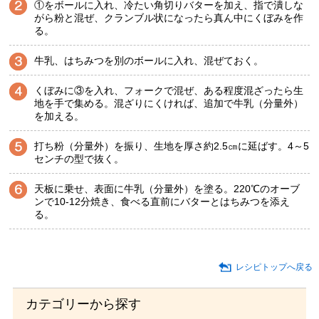
①をボールに入れ、冷たい角切りバターを加え、指で潰しな
がら粉と混ぜ、クランブル状になったら真ん中にくぼみを作
る。
牛乳、はちみつを別のボールに入れ、混ぜておく。
くぼみに③を入れ、フォークで混ぜ、ある程度混ざったら生
地を手で集める。混ざりにくければ、追加で牛乳（分量外）
を加える。
打ち粉（分量外）を振り、生地を厚さ約2.5㎝に延ばす。4～5
センチの型で抜く。
天板に乗せ、表面に牛乳（分量外）を塗る。220℃のオーブ
ンで10-12分焼き、食べる直前にバターとはちみつを添え
る。
レシピトップへ戻る
カテゴリーから探す