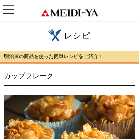
ホーム
>
レシピ
>カップフレーク
toggle
navigation
レシピ
明治屋の商品を使った簡単レシピをご紹介！
カップフレーク