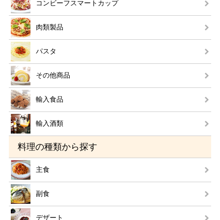
コンビーフスマートカップ
肉類製品
パスタ
その他商品
輸入食品
輸入酒類
料理の種類から探す
主食
副食
デザート