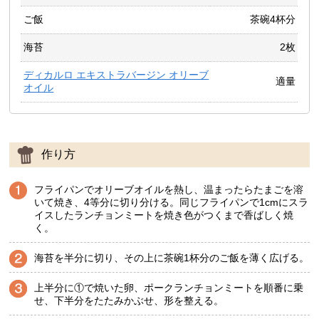
ご飯
茶碗4杯分
海苔
2枚
ディカルロ エキストラバージン オリーブ
適量
オイル
作り方
フライパンでオリーブオイルを熱し、温まったらたまごを溶
いて焼き、4等分に切り分ける。同じフライパンで1cmにスラ
イスしたランチョンミートを焼き色がつくまで香ばしく焼
く。
海苔を半分に切り、その上に茶碗1杯分のご飯を薄く広げる。
上半分に①で焼いた卵、ポークランチョンミートを順番に乗
せ、下半分をたたみかぶせ、形を整える。