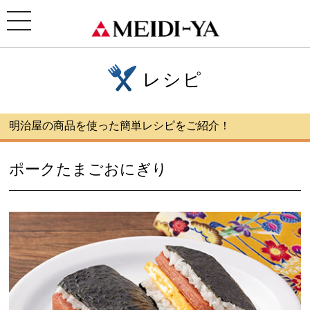
ホーム
>
レシピ
> ポークたまごおにぎり
toggle
navigation
レシピ
明治屋の商品を使った簡単レシピをご紹介！
ポークたまごおにぎり