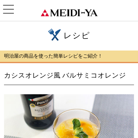
ホーム
>
レシピ
> カシスオレンジ風 バルサミコオレンジ
toggle
navigation
レシピ
明治屋の商品を使った簡単レシピをご紹介！
カシスオレンジ風 バルサミコオレンジ