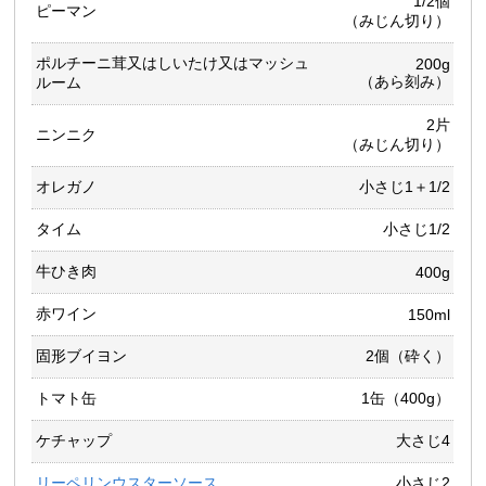
1/2個
ピーマン
（みじん切り）
ポルチーニ茸又はしいたけ又はマッシュ
200g
（あら刻み）
ルーム
2片
ニンニク
（みじん切り）
オレガノ
小さじ1＋1/2
タイム
小さじ1/2
牛ひき肉
400g
赤ワイン
150ml
固形ブイヨン
2個（砕く）
トマト缶
1缶（400g）
ケチャップ
大さじ4
リーペリンウスターソース
小さじ2