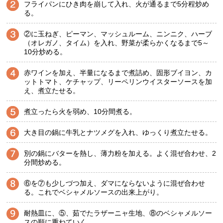
フライパンにひき肉を崩して入れ、火が通るまで5分程炒め
る。
②に玉ねぎ、ピーマン、マッシュルーム、ニンニク、ハーブ
（オレガノ、タイム）を入れ、野菜が柔らかくなるまで5～
10分炒める。
赤ワインを加え、半量になるまで煮詰め、固形ブイヨン、カ
ットトマト、ケチャップ、リーペリンウイスターソースを加
え、煮立たせる。
煮立ったら火を弱め、10分間煮る。
大き目の鍋に牛乳とナツメグを入れ、ゆっくり煮立たせる。
別の鍋にバターを熱し、薄力粉を加える。よく混ぜ合わせ、2
分間炒める。
⑥を⑦も少しづつ加え、ダマにならないように混ぜ合わせ
る。これでベシャメルソースの出来上がり。
耐熱皿に、⑤、茹でたラザーニャ生地、⑧のベシャメルソー
スの順に重ねていく。