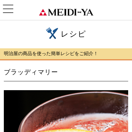
ホーム
>
レシピ
> ブラッディマリー
toggle
navigation
レシピ
明治屋の商品を使った簡単レシピをご紹介！
ブラッディマリー