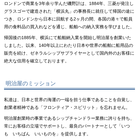
ロンドンで商業を3年余り学んだ磯野計は、1884年、三菱が発注し
グラスゴーで建造された「横浜丸」の事務長に就任して帰国の途に
つき、ロンドンから日本に回航する2ヶ月の間、各国の港々で船員
用の食料品の買入れなどを通じ、船舶への納入実務を学びました。
帰国後の1885年、横浜にて船舶納入業を開始し明治屋を創業いた
しました。以来、140年以上にわたり日本や世界の船舶に船用品の
販売を続け、ゼネラルシップサプライヤーとして国内外のお客様に
絶大な信用を確立しております。
明治屋のミッション
私達は、日本と世界の海運の一端を担う仕事であることを自覚し、
創業者精神である「フロンティア・スピリット」を忘れません。
明治屋創業時の事業であるシップチャンドラー業務に誇りを持ち、
常にお客様の立場でサポートし、最良のパートナーとして「いつ
も いちばん いいものを」を提供します。