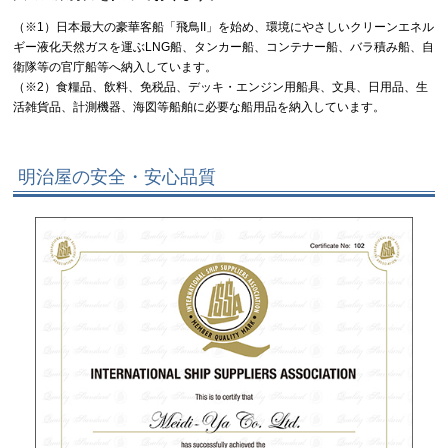
（※1）日本最大の豪華客船「飛鳥II」を始め、環境にやさしいクリーンエネル
ギー液化天然ガスを運ぶLNG船、タンカー船、コンテナー船、バラ積み船、自
衛隊等の官庁船等へ納入しています。
（※2）食糧品、飲料、免税品、デッキ・エンジン用船具、文具、日用品、生
活雑貨品、計測機器、海図等船舶に必要な船用品を納入しています。
明治屋の安全・安心品質