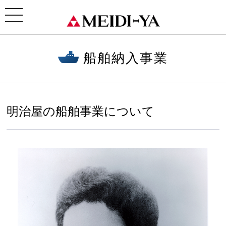
ホーム
>
船舶納入事業
> 明治屋の船舶事業について
toggle
navigation
船舶納入事業
明治屋の船舶事業について