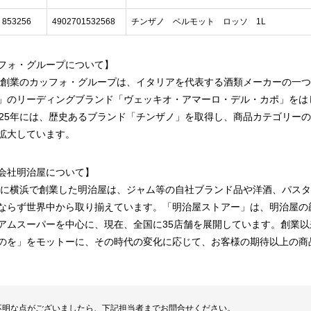
853256
4902701532568
チンザノ ベルモット ロッソ 1L
フォ・グループについて】
5年創業のカッフォ・グループは、イタリアを代表する酒類メーカーの一
」のリーディングブランド「ヴェッキオ・アマーロ・デル・カポ」をは
025年には、歴史あるブランド「チンザノ」を取得し、商品カテゴリー
拡大しています。
会社明治屋について】
5年に横浜で創業した明治屋は、ジャム等の自社ブランド品や洋酒、パス
ならず世界中から取り揃えています。「明治屋ストアー」は、明治屋の
アムスーパーを中心に、現在、全国に35店舗を展開しています。創業以
のを」をモットーに、その時代の変化に応じて、お客様の期待以上の商
不明な点がございましたら、下記担当者までお問合せください。