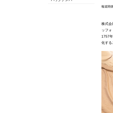
報道関
2025
2024
2023
2022
2021
2020
2019
2018
2017
2016以前はこちら
株式会
ッフォ
175
化する