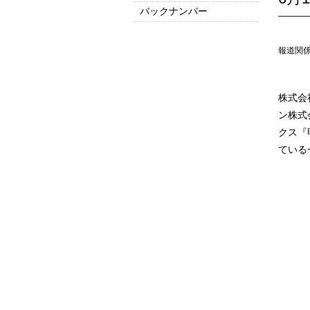
バックナンバー
2025
2024
2023
2022
2021
2020
2019
2018
2017
2016以前はこちら
報道関
株式会
ン株式
クス『
ている