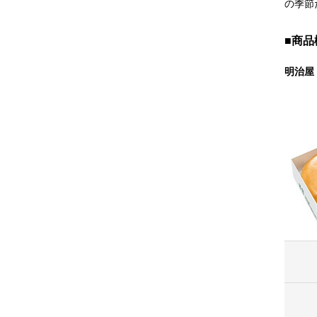
の季節
■商品
明治屋