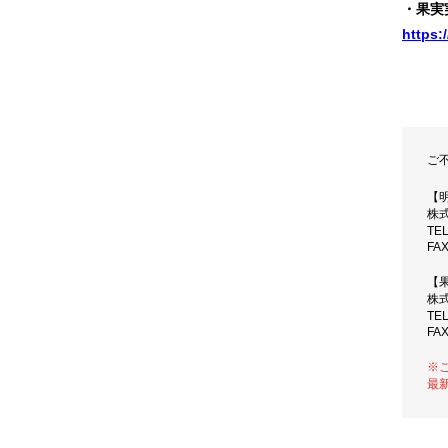
・果実
https:
ご
【
株
TE
FAX
【
株
TE
FAX
※
最