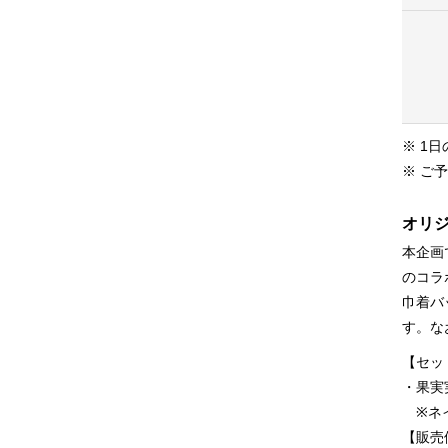
※ 1
※ ご
オリ
本企画
のコラ
巾着バ
す。な
【セッ
・果実
※ネイ
【販売