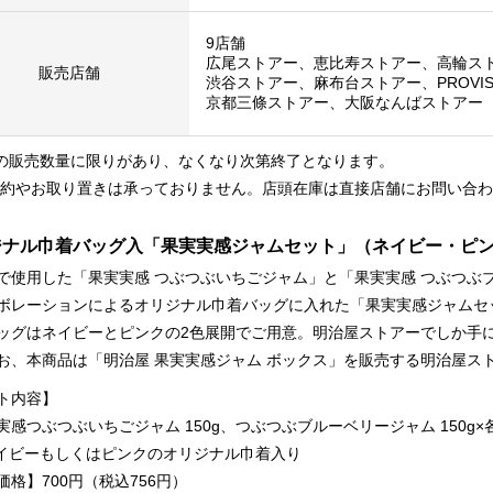
9店舗
広尾ストアー、恵比寿ストアー、高輪ス
販売店舗
渋谷ストアー、麻布台ストアー、PROVISIO
京都三條ストアー、大阪なんばストアー
日の販売数量に限りがあり、なくなり次第終了となります。
予約やお取り置きは承っておりません。店頭在庫は直接店舗にお問い合
ジナル巾着バッグ入「果実実感ジャムセット」（ネイビー・ピ
で使用した「果実実感 つぶつぶいちごジャム」と「果実実感 つぶつぶブ
ボレーションによるオリジナル巾着バッグに入れた「果実実感ジャムセ
ッグはネイビーとピンクの2色展開でご用意。明治屋ストアーでしか手
お、本商品は「明治屋 果実実感ジャム ボックス」を販売する明治屋ス
ト内容】
実感つぶつぶいちごジャム 150g、つぶつぶブルーベリージャム 150g×
ビーもしくはピンクのオリジナル巾着入り
価格】700円（税込756円）