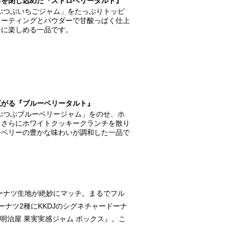
力を閉じ込めた『ストロベリータルト』
ぶつぶいちごジャム」をたっぷりトッピ
コーティングとパウダーで甘酸っぱく仕上
分に楽しめる一品です。
広がる『ブルーベリータルト』
ぶつぶブルーベリージャム」をのせ、ホ
。さらにホワイトクッキークランチを散り
ーベリーの豊かな味わいが調和した一品で
ーナツ生地が絶妙にマッチ。まるでフル
ナツ2種にKKDJのシグネチャードーナ
明治屋 果実実感ジャム ボックス』。こ