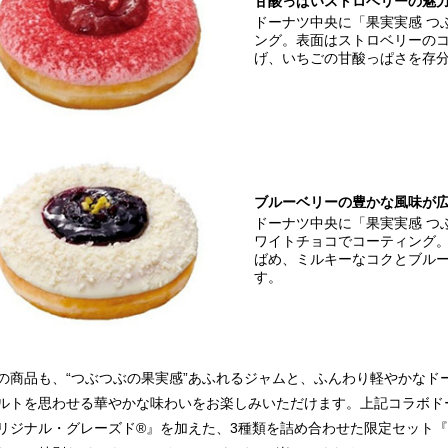
甘酸っぱいストロベリーの魅
ドーナツ中央に「果実実感 つ
ング。表面はストロベリーの
げ、いちごの甘酸っぱさを存
ブルーベリーの豊かな風味が
ドーナツ中央に「果実実感 つ
ワイトチョコでコーティング
ばめ、ミルキーなコクとブル
す。
の商品も、“つぶつぶの果実感”あふれるジャムと、ふんわり軽やかなド
ルトを思わせる華やかな味わいをお楽しみいただけます。上記コラボドー
リジナル・グレーズド®』を加えた、3種類を詰め合わせた限定セット『