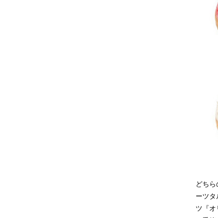
どちら
ーツタ
ツ『オ