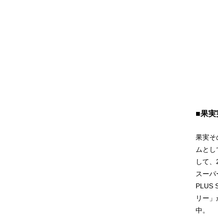
■果
果実そ
ムとし
して、
スーパ
PLUS
リー」
中。