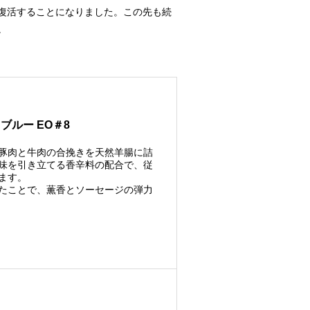
復活することになりました。この先も続
。
ブルー EO＃8
豚肉と牛肉の合挽きを天然羊腸に詰
味を引き立てる香辛料の配合で、従
ます。
たことで、薫香とソーセージの弾力