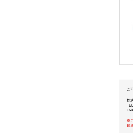
ご
株
TE
FAX
※
最