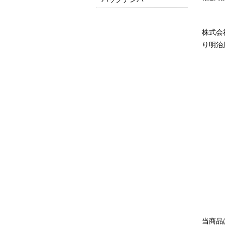
2025
2024
2023
2022
2021
2020
2019
2018
2017
2016以前はこちら
株式会
り明治
当商品