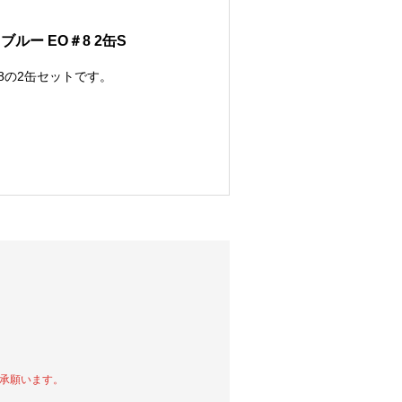
ルー EO＃8 2缶S
8の2缶セットです。
承願います。